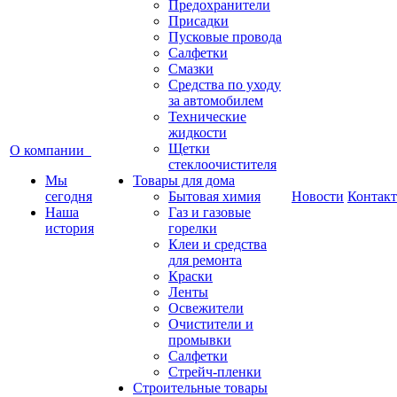
Предохранители
Присадки
Пусковые провода
Салфетки
Смазки
Средства по уходу
за автомобилем
Технические
жидкости
Щетки
О компании
стеклоочистителя
Мы
Товары для дома
сегодня
Бытовая химия
Новости
Контак
Наша
Газ и газовые
история
горелки
Клеи и средства
для ремонта
Краски
Ленты
Освежители
Очистители и
промывки
Салфетки
Стрейч-пленки
Строительные товары