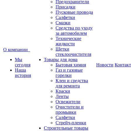
Предохранители
Присадки
Пусковые провода
Салфетки
Смазки
Средства по уходу
за автомобилем
Технические
жидкости
Щетки
О компании
стеклоочистителя
Мы
Товары для дома
сегодня
Бытовая химия
Новости
Контак
Наша
Газ и газовые
история
горелки
Клеи и средства
для ремонта
Краски
Ленты
Освежители
Очистители и
промывки
Салфетки
Стрейч-пленки
Строительные товары