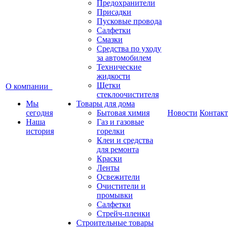
Предохранители
Присадки
Пусковые провода
Салфетки
Смазки
Средства по уходу
за автомобилем
Технические
жидкости
Щетки
О компании
стеклоочистителя
Мы
Товары для дома
сегодня
Бытовая химия
Новости
Контак
Наша
Газ и газовые
история
горелки
Клеи и средства
для ремонта
Краски
Ленты
Освежители
Очистители и
промывки
Салфетки
Стрейч-пленки
Строительные товары