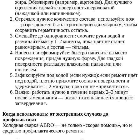
жира. Обезжирьте (например, ацетоном). Для лучшего
сцепления сделайте поверхность шероховатой
(наждачкой или напильником).
Отрежьте нужное количество состава: используйте нож
— разрез должен быть строго перпендикулярным, чтобы
сохранить герметичность остатка.
Смешайте до однородности: смочите руки водой и
разминайте массу 1–2 минуты, пока цвет не станет
равномерным, а состав — тёплым.
Нанесите и сформируйте: быстро нанесите на место
повреждения, придав нужную форму. Для гладкой
поверхности разгладьте влажными пальцами или
шпателем.
Зафиксируйте под водой (если нужно): если ремонт идёт
под водой, плотно прижмите состав к поверхности и
удерживайте 1–2 минуты, пока он не «прихватится».
Важно: работать нужно в течение первых 2–3 минут
после замешивания — после этого начинается процесс
затвердевания.
Когда использовать: от экстренных случаев до
профилактики
Холодная сварка ABRO — не только «скорая помощь», но и
средство профилактического ремонта: