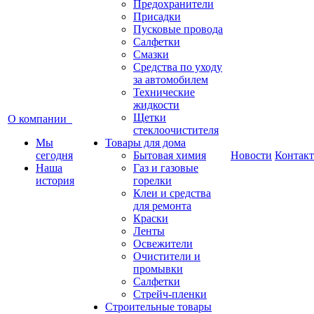
Предохранители
Присадки
Пусковые провода
Салфетки
Смазки
Средства по уходу
за автомобилем
Технические
жидкости
Щетки
О компании
стеклоочистителя
Мы
Товары для дома
сегодня
Бытовая химия
Новости
Контак
Наша
Газ и газовые
история
горелки
Клеи и средства
для ремонта
Краски
Ленты
Освежители
Очистители и
промывки
Салфетки
Стрейч-пленки
Строительные товары