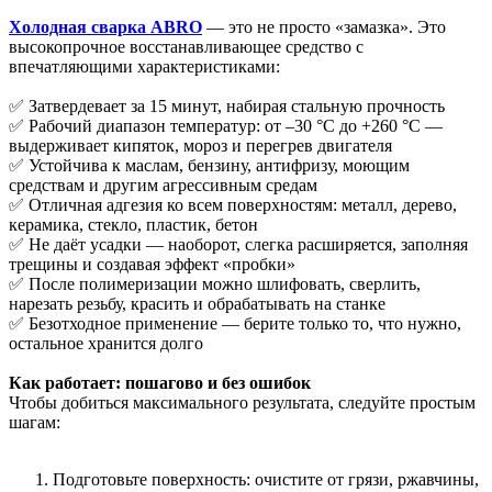
Холодная сварка ABRO
— это не просто «замазка». Это
высокопрочное восстанавливающее средство с
впечатляющими характеристиками:
✅ Затвердевает за 15 минут, набирая стальную прочность
✅ Рабочий диапазон температур: от –30 °C до +260 °C —
выдерживает кипяток, мороз и перегрев двигателя
✅ Устойчива к маслам, бензину, антифризу, моющим
средствам и другим агрессивным средам
✅ Отличная адгезия ко всем поверхностям: металл, дерево,
керамика, стекло, пластик, бетон
✅ Не даёт усадки — наоборот, слегка расширяется, заполняя
трещины и создавая эффект «пробки»
✅ После полимеризации можно шлифовать, сверлить,
нарезать резьбу, красить и обрабатывать на станке
✅ Безотходное применение — берите только то, что нужно,
остальное хранится долго
Как работает: пошагово и без ошибок
Чтобы добиться максимального результата, следуйте простым
шагам:
Подготовьте поверхность: очистите от грязи, ржавчины,