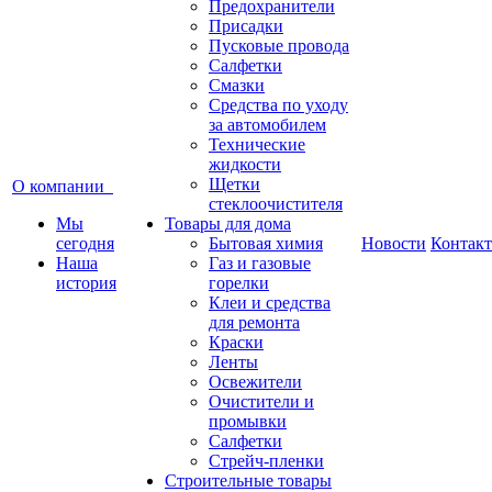
Предохранители
Присадки
Пусковые провода
Салфетки
Смазки
Средства по уходу
за автомобилем
Технические
жидкости
Щетки
О компании
стеклоочистителя
Мы
Товары для дома
сегодня
Бытовая химия
Новости
Контак
Наша
Газ и газовые
история
горелки
Клеи и средства
для ремонта
Краски
Ленты
Освежители
Очистители и
промывки
Салфетки
Стрейч-пленки
Строительные товары