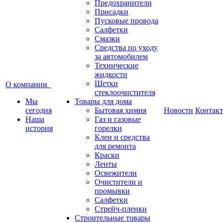
Предохранители
Присадки
Пусковые провода
Салфетки
Смазки
Средства по уходу
за автомобилем
Технические
жидкости
Щетки
О компании
стеклоочистителя
Мы
Товары для дома
сегодня
Бытовая химия
Новости
Контак
Наша
Газ и газовые
история
горелки
Клеи и средства
для ремонта
Краски
Ленты
Освежители
Очистители и
промывки
Салфетки
Стрейч-пленки
Строительные товары