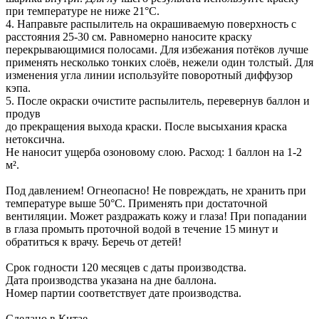
при температуре не ниже 21°С.
4. Направьте распылитель на окрашиваемую поверхность с
расстояния 25-30 см. Равномерно наносите краску
перекрывающимися полосами. Для избежания потёков лучше
применять несколько тонких слоёв, нежели один толстый. Для
изменения угла линии используйте поворотный диффузор
кэпа.
5. После окраски очистите распылитель, перевернув баллон и
продув
до прекращения выхода краски. После высыхания краска
нетоксична.
Не наносит ущерба озоновому слою. Расход: 1 баллон на 1-2
м².
Под давлением! Огнеопасно! Не повреждать, не хранить при
температуре выше 50°С. Применять при достаточной
вентиляции. Может раздражать кожу и глаза! При попадании
в глаза промыть проточной водой в течение 15 минут и
обратиться к врачу. Беречь от детей!
Срок годности 120 месяцев с даты производства.
Дата производства указана на дне баллона.
Номер партии соответствует дате производства.
Сделано в Китае.