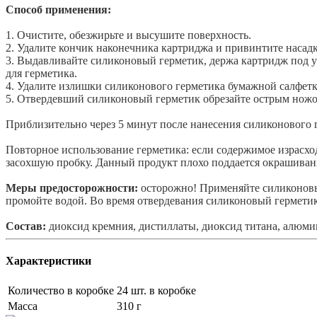
Способ применения:
1. Очистите, обезжирьте и высушите поверхность.
2. Удалите кончик наконечника картриджа и привинтите насадку
3. Выдавливайте силиконовый герметик, держа картридж под у
для герметика.
4. Удалите излишки силиконового герметика бумажной салфетк
5. Отвердевший силиконовый герметик обрезайте острым ножо
Приблизительно через 5 минут после нанесения силиконового г
Повторное использование герметика: если содержимое израсхо
засохшую пробку. Данный продукт плохо поддается окрашива
Меры предосторожности:
осторожно! Применяйте силиконовый
промойте водой. Во время отвердевания силиконовый герметик 
Состав:
диоксид кремния, дистиллаты, диоксид титана, алюми
Характеристики
Количество в коробке
24 шт. в коробке
Масса
310 г