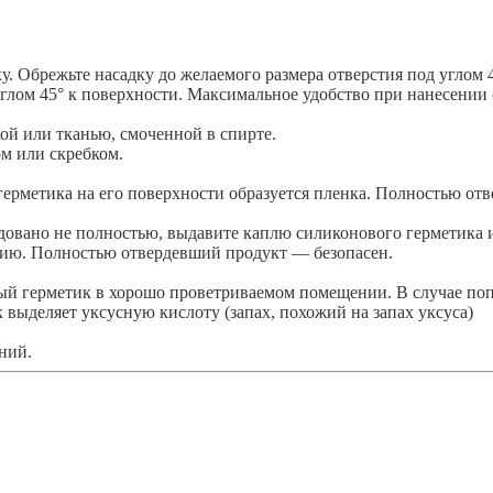
. Обрежьте насадку до желаемого размера отверстия под углом 4
глом 45° к поверхности. Максимальное удобство при нанесении
ой или тканью, смоченной в спирте.
м или скребком.
ерметика на его поверхности образуется пленка. Полностью отве
довано не полностью, выдавите каплю силиконового герметика 
нию. Полностью отвердевший продукт — безопасен.
 герметик в хорошо проветриваемом помещении. В случае попа
выделяет уксусную кислоту (запах, похожий на запах уксуса)
ний.