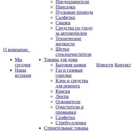
Предохранители
Присадки
Пусковые провода
Салфетки
Смазки
Средства по уходу
за автомобилем
Технические
жидкости
Щетки
О компании
стеклоочистителя
Мы
Товары для дома
сегодня
Бытовая химия
Новости
Контак
Наша
Газ и газовые
история
горелки
Клеи и средства
для ремонта
Краски
Ленты
Освежители
Очистители и
промывки
Салфетки
Стрейч-пленки
Строительные товары