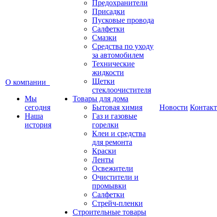
Предохранители
Присадки
Пусковые провода
Салфетки
Смазки
Средства по уходу
за автомобилем
Технические
жидкости
Щетки
О компании
стеклоочистителя
Мы
Товары для дома
сегодня
Бытовая химия
Новости
Контак
Наша
Газ и газовые
история
горелки
Клеи и средства
для ремонта
Краски
Ленты
Освежители
Очистители и
промывки
Салфетки
Стрейч-пленки
Строительные товары