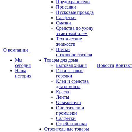
Предохранители
Присадки
Пусковые провода
Салфетки
Смазки
Средства по уходу
за автомобилем
Технические
жидкости
Щетки
О компании
стеклоочистителя
Мы
Товары для дома
сегодня
Бытовая химия
Новости
Контак
Наша
Газ и газовые
история
горелки
Клеи и средства
для ремонта
Краски
Ленты
Освежители
Очистители и
промывки
Салфетки
Стрейч-пленки
Строительные товары